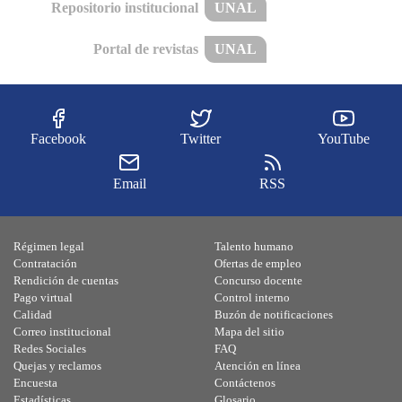
Repositorio institucional
UNAL
Portal de revistas
UNAL
Facebook
Twitter
YouTube
Email
RSS
Régimen legal
Talento humano
Contratación
Ofertas de empleo
Rendición de cuentas
Concurso docente
Pago virtual
Control interno
Calidad
Buzón de notificaciones
Correo institucional
Mapa del sitio
Redes Sociales
FAQ
Quejas y reclamos
Atención en línea
Encuesta
Contáctenos
Estadísticas
Glosario