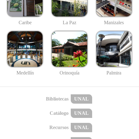
Caribe
La Paz
Manizales
Medellín
Palmira
Orinoquía
Bibliotecas
UNAL
Catálogo
UNAL
Recursos
UNAL