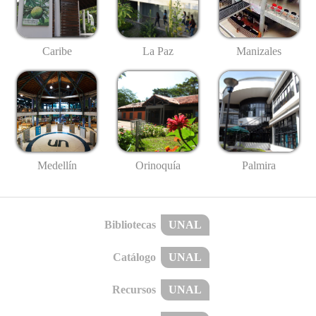
Caribe
La Paz
Manizales
Medellín
Palmira
Orinoquía
Bibliotecas
UNAL
Catálogo
UNAL
Recursos
UNAL