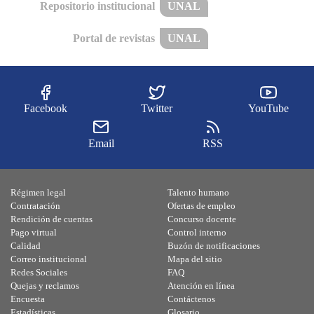
Repositorio institucional
UNAL
Portal de revistas
UNAL
Facebook
Twitter
YouTube
Email
RSS
Régimen legal
Talento humano
Contratación
Ofertas de empleo
Rendición de cuentas
Concurso docente
Pago virtual
Control interno
Calidad
Buzón de notificaciones
Correo institucional
Mapa del sitio
Redes Sociales
FAQ
Quejas y reclamos
Atención en línea
Encuesta
Contáctenos
Estadísticas
Glosario