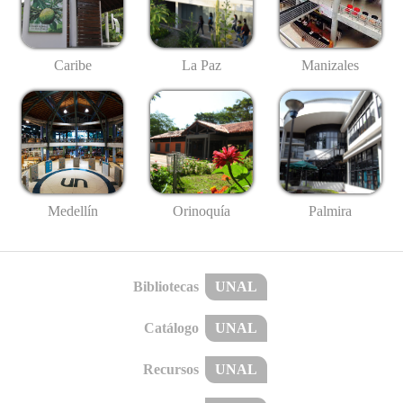
Caribe
La Paz
Manizales
Medellín
Palmira
Orinoquía
Bibliotecas
UNAL
Catálogo
UNAL
Recursos
UNAL