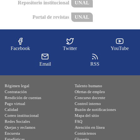
Repositorio institucional
UNAL
Portal de revistas
UNAL
Facebook
Twitter
YouTube
Email
RSS
Régimen legal
Talento humano
Contratación
Ofertas de empleo
Rendición de cuentas
Concurso docente
Pago virtual
Control interno
Calidad
Buzón de notificaciones
Correo institucional
Mapa del sitio
Redes Sociales
FAQ
Quejas y reclamos
Atención en línea
Encuesta
Contáctenos
Estadísticas
Glosario