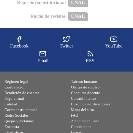
Repositorio institucional
UNAL
Portal de revistas
UNAL
Facebook
Twitter
YouTube
Email
RSS
Régimen legal
Talento humano
Contratación
Ofertas de empleo
Rendición de cuentas
Concurso docente
Pago virtual
Control interno
Calidad
Buzón de notificaciones
Correo institucional
Mapa del sitio
Redes Sociales
FAQ
Quejas y reclamos
Atención en línea
Encuesta
Contáctenos
Estadísticas
Glosario