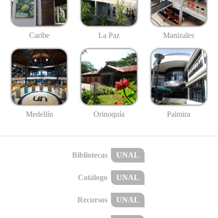
Caribe
La Paz
Manizales
Medellín
Palmira
Orinoquía
Bibliotecas
UNAL
Catálogo
UNAL
Recursos
UNAL