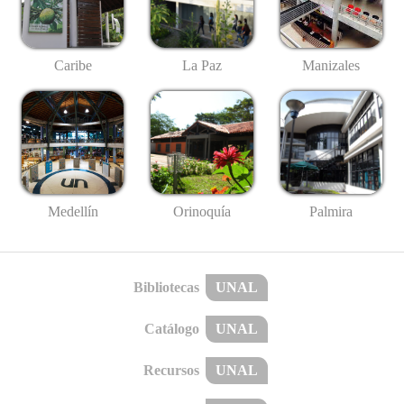
Caribe
La Paz
Manizales
Medellín
Palmira
Orinoquía
Bibliotecas
UNAL
Catálogo
UNAL
Recursos
UNAL