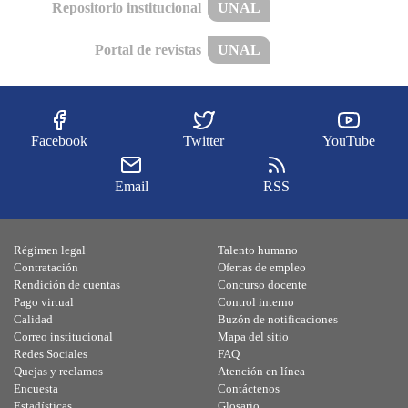
Repositorio institucional
UNAL
Portal de revistas
UNAL
Facebook
Twitter
YouTube
Email
RSS
Régimen legal
Talento humano
Contratación
Ofertas de empleo
Rendición de cuentas
Concurso docente
Pago virtual
Control interno
Calidad
Buzón de notificaciones
Correo institucional
Mapa del sitio
Redes Sociales
FAQ
Quejas y reclamos
Atención en línea
Encuesta
Contáctenos
Estadísticas
Glosario