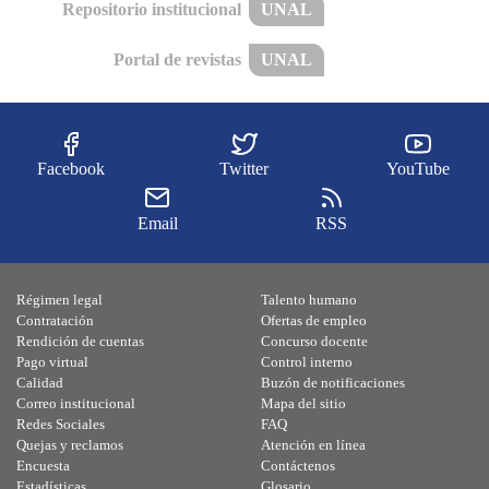
Repositorio institucional
UNAL
Portal de revistas
UNAL
Facebook
Twitter
YouTube
Email
RSS
Régimen legal
Talento humano
Contratación
Ofertas de empleo
Rendición de cuentas
Concurso docente
Pago virtual
Control interno
Calidad
Buzón de notificaciones
Correo institucional
Mapa del sitio
Redes Sociales
FAQ
Quejas y reclamos
Atención en línea
Encuesta
Contáctenos
Estadísticas
Glosario