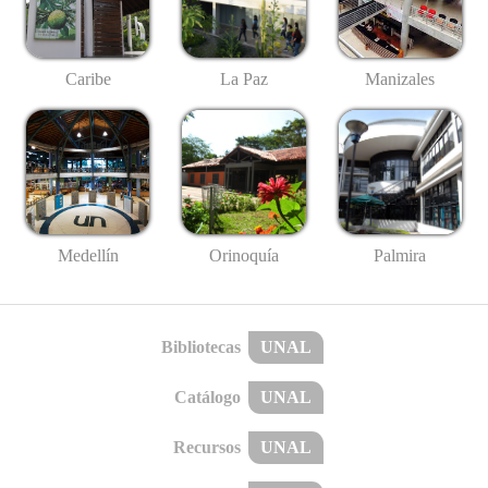
Caribe
La Paz
Manizales
Medellín
Palmira
Orinoquía
Bibliotecas
UNAL
Catálogo
UNAL
Recursos
UNAL