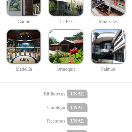
Caribe
La Paz
Manizales
Medellín
Palmira
Orinoquía
Bibliotecas
UNAL
Catálogo
UNAL
Recursos
UNAL