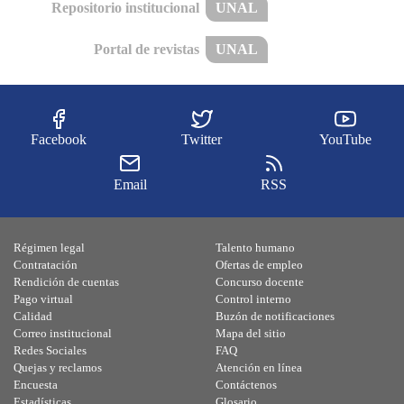
Repositorio institucional
UNAL
Portal de revistas
UNAL
Facebook
Twitter
YouTube
Email
RSS
Régimen legal
Talento humano
Contratación
Ofertas de empleo
Rendición de cuentas
Concurso docente
Pago virtual
Control interno
Calidad
Buzón de notificaciones
Correo institucional
Mapa del sitio
Redes Sociales
FAQ
Quejas y reclamos
Atención en línea
Encuesta
Contáctenos
Estadísticas
Glosario