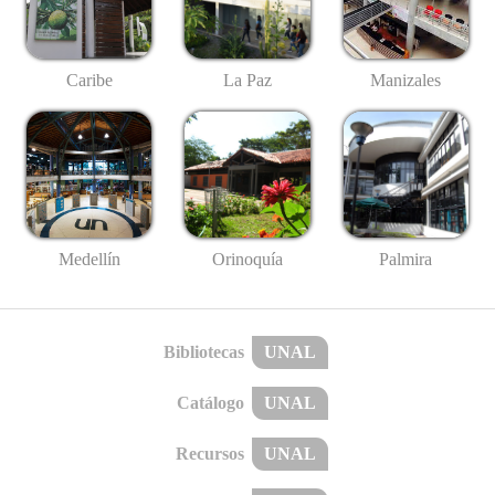
Caribe
La Paz
Manizales
Medellín
Palmira
Orinoquía
Bibliotecas
UNAL
Catálogo
UNAL
Recursos
UNAL