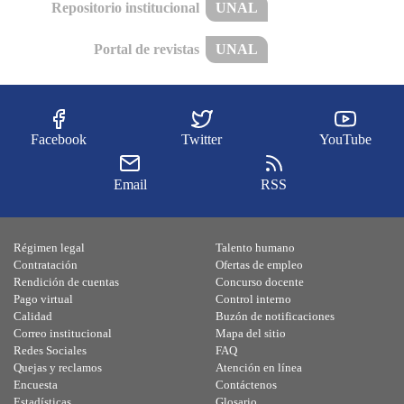
Repositorio institucional
UNAL
Portal de revistas
UNAL
Facebook
Twitter
YouTube
Email
RSS
Régimen legal
Talento humano
Contratación
Ofertas de empleo
Rendición de cuentas
Concurso docente
Pago virtual
Control interno
Calidad
Buzón de notificaciones
Correo institucional
Mapa del sitio
Redes Sociales
FAQ
Quejas y reclamos
Atención en línea
Encuesta
Contáctenos
Estadísticas
Glosario