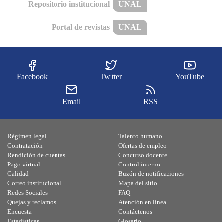
Repositorio institucional
UNAL
Portal de revistas
UNAL
Facebook
Twitter
YouTube
Email
RSS
Régimen legal
Talento humano
Contratación
Ofertas de empleo
Rendición de cuentas
Concurso docente
Pago virtual
Control interno
Calidad
Buzón de notificaciones
Correo institucional
Mapa del sitio
Redes Sociales
FAQ
Quejas y reclamos
Atención en línea
Encuesta
Contáctenos
Estadísticas
Glosario