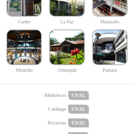
Caribe
La Paz
Manizales
Medellín
Palmira
Orinoquía
Bibliotecas
UNAL
Catálogo
UNAL
Recursos
UNAL