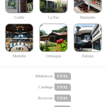
Caribe
La Paz
Manizales
Medellín
Palmira
Orinoquía
Bibliotecas
UNAL
Catálogo
UNAL
Recursos
UNAL