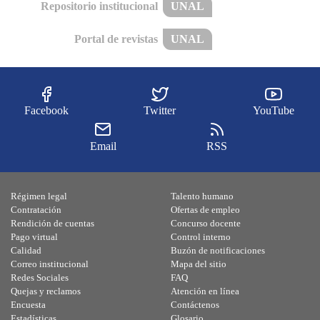
Repositorio institucional
UNAL
Portal de revistas
UNAL
Facebook
Twitter
YouTube
Email
RSS
Régimen legal
Talento humano
Contratación
Ofertas de empleo
Rendición de cuentas
Concurso docente
Pago virtual
Control interno
Calidad
Buzón de notificaciones
Correo institucional
Mapa del sitio
Redes Sociales
FAQ
Quejas y reclamos
Atención en línea
Encuesta
Contáctenos
Estadísticas
Glosario