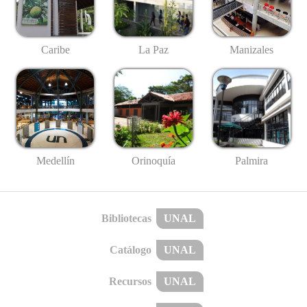
Caribe
La Paz
Manizales
Medellín
Palmira
Orinoquía
Bibliotecas
UNAL
Catálogo
UNAL
Recursos
UNAL