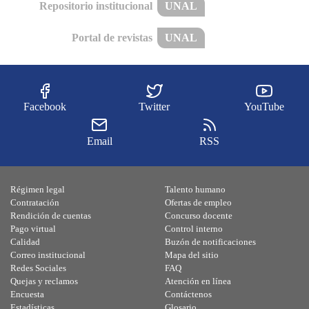
Repositorio institucional
UNAL
Portal de revistas
UNAL
Facebook
Twitter
YouTube
Email
RSS
Régimen legal
Talento humano
Contratación
Ofertas de empleo
Rendición de cuentas
Concurso docente
Pago virtual
Control interno
Calidad
Buzón de notificaciones
Correo institucional
Mapa del sitio
Redes Sociales
FAQ
Quejas y reclamos
Atención en línea
Encuesta
Contáctenos
Estadísticas
Glosario