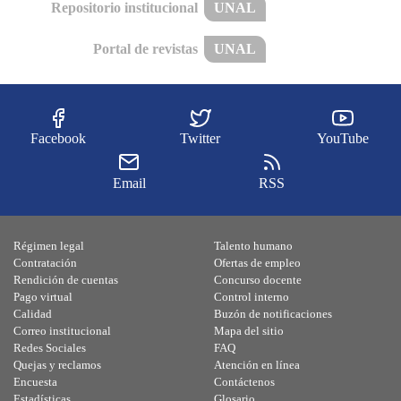
Repositorio institucional
UNAL
Portal de revistas
UNAL
Facebook
Twitter
YouTube
Email
RSS
Régimen legal
Talento humano
Contratación
Ofertas de empleo
Rendición de cuentas
Concurso docente
Pago virtual
Control interno
Calidad
Buzón de notificaciones
Correo institucional
Mapa del sitio
Redes Sociales
FAQ
Quejas y reclamos
Atención en línea
Encuesta
Contáctenos
Estadísticas
Glosario