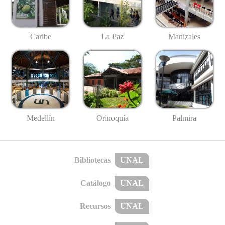
Caribe
La Paz
Manizales
Medellín
Palmira
Orinoquía
Bibliotecas
UNAL
Catálogo
UNAL
Recursos
UNAL