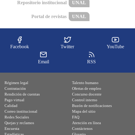
Repositorio institucional
UNAL
Portal de revistas
UNAL
Facebook
Twitter
YouTube
Email
RSS
Régimen legal
Talento humano
Contratación
Ofertas de empleo
Rendición de cuentas
Concurso docente
Pago virtual
Control interno
Calidad
Buzón de notificaciones
Correo institucional
Mapa del sitio
Redes Sociales
FAQ
Quejas y reclamos
Atención en línea
Encuesta
Contáctenos
Estadísticas
Glosario