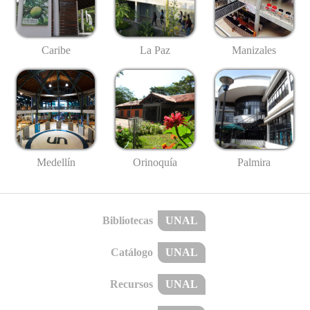
Caribe
La Paz
Manizales
Medellín
Palmira
Orinoquía
Bibliotecas
UNAL
Catálogo
UNAL
Recursos
UNAL