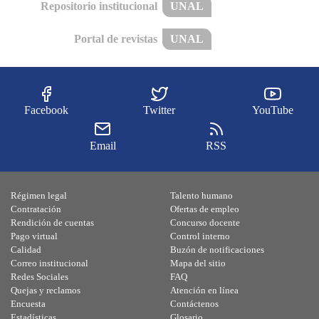
Repositorio institucional
UNAL
Portal de revistas
UNAL
Facebook
Twitter
YouTube
Email
RSS
Régimen legal
Talento humano
Contratación
Ofertas de empleo
Rendición de cuentas
Concurso docente
Pago virtual
Control interno
Calidad
Buzón de notificaciones
Correo institucional
Mapa del sitio
Redes Sociales
FAQ
Quejas y reclamos
Atención en línea
Encuesta
Contáctenos
Estadísticas
Glosario