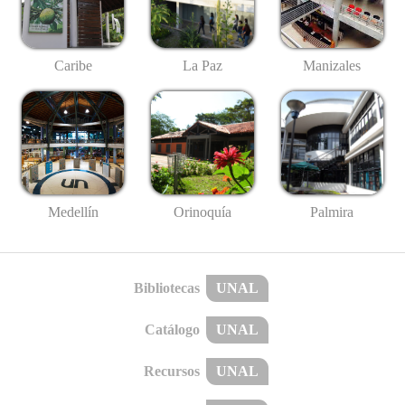
Caribe
La Paz
Manizales
Medellín
Palmira
Orinoquía
Bibliotecas
UNAL
Catálogo
UNAL
Recursos
UNAL