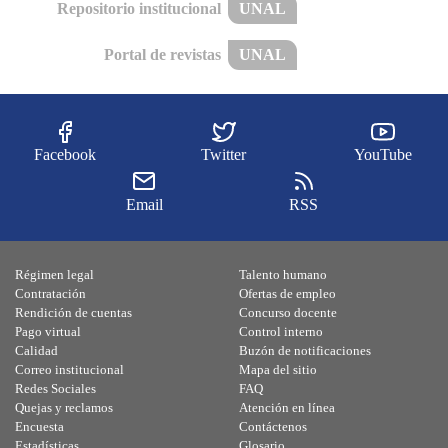
Repositorio institucional
UNAL
Portal de revistas
UNAL
Facebook
Twitter
YouTube
Email
RSS
Régimen legal
Talento humano
Contratación
Ofertas de empleo
Rendición de cuentas
Concurso docente
Pago virtual
Control interno
Calidad
Buzón de notificaciones
Correo institucional
Mapa del sitio
Redes Sociales
FAQ
Quejas y reclamos
Atención en línea
Encuesta
Contáctenos
Estadísticas
Glosario