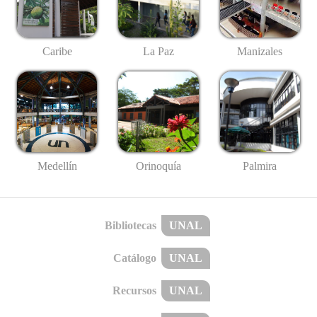
Caribe
La Paz
Manizales
Medellín
Palmira
Orinoquía
Bibliotecas
UNAL
Catálogo
UNAL
Recursos
UNAL