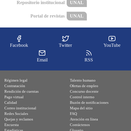
Repositorio institucional
UNAL
Portal de revistas
UNAL
Facebook
Twitter
YouTube
Email
RSS
Régimen legal
Talento humano
Contratación
Ofertas de empleo
Rendición de cuentas
Concurso docente
Pago virtual
Control interno
Calidad
Buzón de notificaciones
Correo institucional
Mapa del sitio
Redes Sociales
FAQ
Quejas y reclamos
Atención en línea
Encuesta
Contáctenos
Estadísticas
Glosario