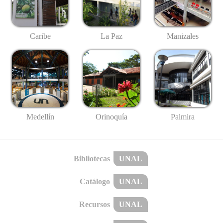
Caribe
La Paz
Manizales
Medellín
Palmira
Orinoquía
Bibliotecas
UNAL
Catálogo
UNAL
Recursos
UNAL