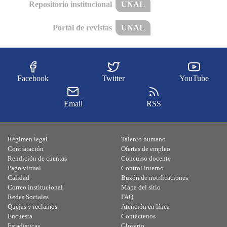
Repositorio institucional
UNAL
Portal de revistas
UNAL
Facebook
Twitter
YouTube
Email
RSS
Régimen legal
Talento humano
Contratación
Ofertas de empleo
Rendición de cuentas
Concurso docente
Pago virtual
Control interno
Calidad
Buzón de notificaciones
Correo institucional
Mapa del sitio
Redes Sociales
FAQ
Quejas y reclamos
Atención en línea
Encuesta
Contáctenos
Estadísticas
Glosario