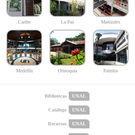
Caribe
La Paz
Manizales
Medellín
Palmira
Orinoquía
Bibliotecas
UNAL
Catálogo
UNAL
Recursos
UNAL