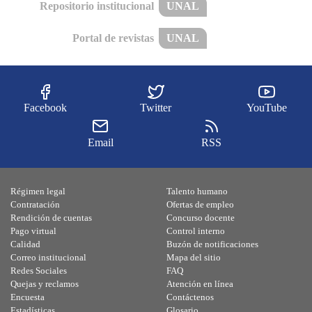
Repositorio institucional
UNAL
Portal de revistas
UNAL
Facebook
Twitter
YouTube
Email
RSS
Régimen legal
Talento humano
Contratación
Ofertas de empleo
Rendición de cuentas
Concurso docente
Pago virtual
Control interno
Calidad
Buzón de notificaciones
Correo institucional
Mapa del sitio
Redes Sociales
FAQ
Quejas y reclamos
Atención en línea
Encuesta
Contáctenos
Estadísticas
Glosario