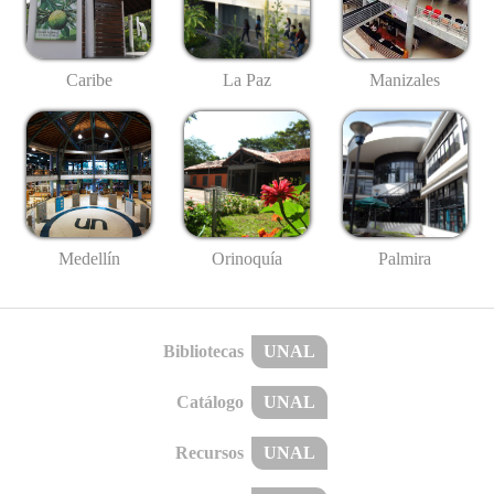
Caribe
La Paz
Manizales
Medellín
Palmira
Orinoquía
Bibliotecas
UNAL
Catálogo
UNAL
Recursos
UNAL