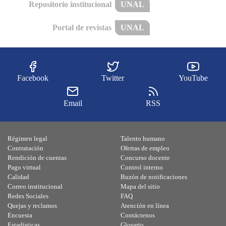
Repositorio institucional
UNAL
Portal de revistas
UNAL
Facebook
Twitter
YouTube
Email
RSS
Régimen legal
Talento humano
Contratación
Ofertas de empleo
Rendición de cuentas
Concurso docente
Pago virtual
Control interno
Calidad
Buzón de notificaciones
Correo institucional
Mapa del sitio
Redes Sociales
FAQ
Quejas y reclamos
Atención en línea
Encuesta
Contáctenos
Estadísticas
Glosario