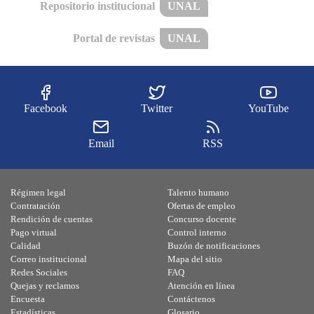
Repositorio institucional
UNAL
Portal de revistas
UNAL
Facebook
Twitter
YouTube
Email
RSS
Régimen legal
Talento humano
Contratación
Ofertas de empleo
Rendición de cuentas
Concurso docente
Pago virtual
Control interno
Calidad
Buzón de notificaciones
Correo institucional
Mapa del sitio
Redes Sociales
FAQ
Quejas y reclamos
Atención en línea
Encuesta
Contáctenos
Estadísticas
Glosario