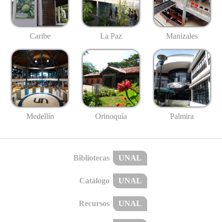
Caribe
La Paz
Manizales
Medellín
Palmira
Orinoquía
Bibliotecas
UNAL
Catálogo
UNAL
Recursos
UNAL