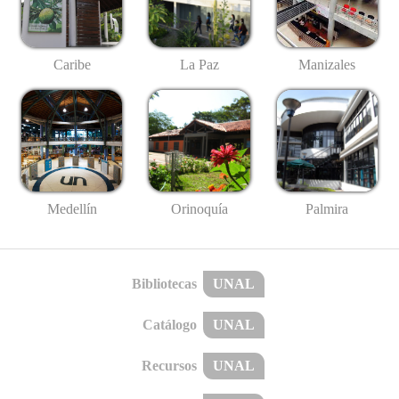
Caribe
La Paz
Manizales
Medellín
Palmira
Orinoquía
Bibliotecas
UNAL
Catálogo
UNAL
Recursos
UNAL