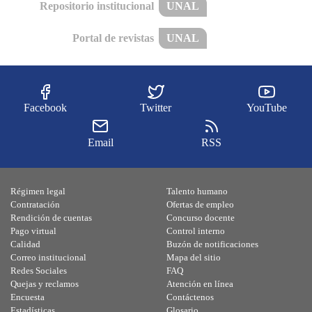
Repositorio institucional
UNAL
Portal de revistas
UNAL
Facebook
Twitter
YouTube
Email
RSS
Régimen legal
Talento humano
Contratación
Ofertas de empleo
Rendición de cuentas
Concurso docente
Pago virtual
Control interno
Calidad
Buzón de notificaciones
Correo institucional
Mapa del sitio
Redes Sociales
FAQ
Quejas y reclamos
Atención en línea
Encuesta
Contáctenos
Estadísticas
Glosario