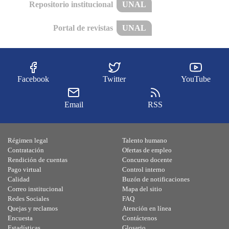
Repositorio institucional
UNAL
Portal de revistas
UNAL
Facebook
Twitter
YouTube
Email
RSS
Régimen legal
Talento humano
Contratación
Ofertas de empleo
Rendición de cuentas
Concurso docente
Pago virtual
Control interno
Calidad
Buzón de notificaciones
Correo institucional
Mapa del sitio
Redes Sociales
FAQ
Quejas y reclamos
Atención en línea
Encuesta
Contáctenos
Estadísticas
Glosario