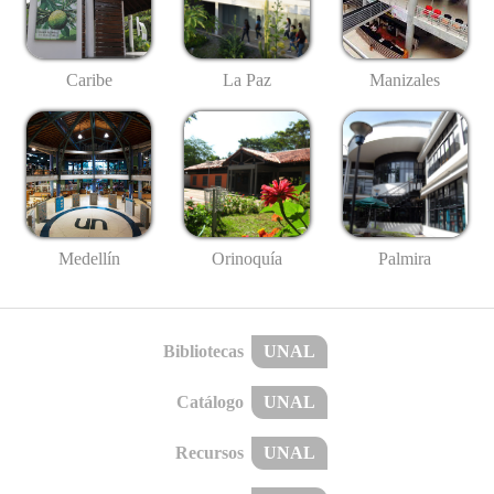
Caribe
La Paz
Manizales
Medellín
Palmira
Orinoquía
Bibliotecas
UNAL
Catálogo
UNAL
Recursos
UNAL