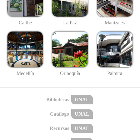
Caribe
La Paz
Manizales
Medellín
Palmira
Orinoquía
Bibliotecas
UNAL
Catálogo
UNAL
Recursos
UNAL