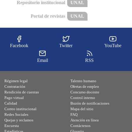
Repositorio institucional
UNAL
Portal de revistas
UNAL
Facebook
Twitter
YouTube
Email
RSS
Régimen legal
Talento humano
Contratación
Ofertas de empleo
Rendición de cuentas
Concurso docente
Pago virtual
Control interno
Calidad
Buzón de notificaciones
Correo institucional
Mapa del sitio
Redes Sociales
FAQ
Quejas y reclamos
Atención en línea
Encuesta
Contáctenos
Estadísticas
Glosario