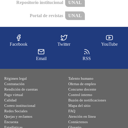
Repositorio institucional
UNAL
Portal de revistas
UNAL
Facebook
Twitter
YouTube
Email
RSS
Régimen legal
Talento humano
Contratación
Ofertas de empleo
Rendición de cuentas
Concurso docente
Pago virtual
Control interno
Calidad
Buzón de notificaciones
Correo institucional
Mapa del sitio
Redes Sociales
FAQ
Quejas y reclamos
Atención en línea
Encuesta
Contáctenos
Estadísticas
Glosario