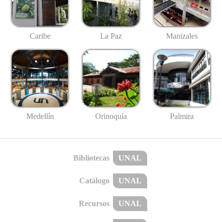
Caribe
La Paz
Manizales
Medellín
Palmira
Orinoquía
Bibliotecas
UNAL
Catálogo
UNAL
Recursos
UNAL