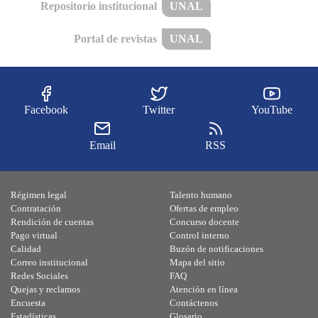
Repositorio institucional
UNAL
Portal de revistas
UNAL
Facebook
Twitter
YouTube
Email
RSS
Régimen legal
Talento humano
Contratación
Ofertas de empleo
Rendición de cuentas
Concurso docente
Pago virtual
Control interno
Calidad
Buzón de notificaciones
Correo institucional
Mapa del sitio
Redes Sociales
FAQ
Quejas y reclamos
Atención en línea
Encuesta
Contáctenos
Estadísticas
Glosario