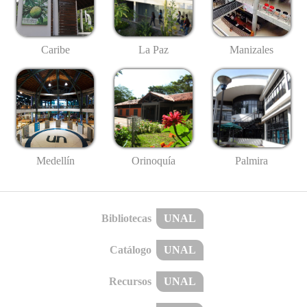
Caribe
La Paz
Manizales
Medellín
Palmira
Orinoquía
Bibliotecas
UNAL
Catálogo
UNAL
Recursos
UNAL