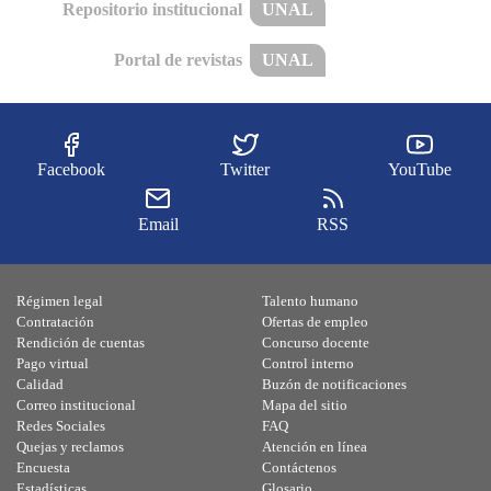
Repositorio institucional
UNAL
Portal de revistas
UNAL
Facebook
Twitter
YouTube
Email
RSS
Régimen legal
Talento humano
Contratación
Ofertas de empleo
Rendición de cuentas
Concurso docente
Pago virtual
Control interno
Calidad
Buzón de notificaciones
Correo institucional
Mapa del sitio
Redes Sociales
FAQ
Quejas y reclamos
Atención en línea
Encuesta
Contáctenos
Estadísticas
Glosario