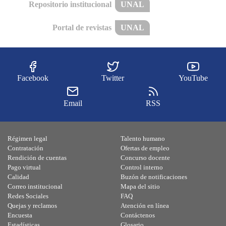
Repositorio institucional
UNAL
Portal de revistas
UNAL
Facebook
Twitter
YouTube
Email
RSS
Régimen legal
Talento humano
Contratación
Ofertas de empleo
Rendición de cuentas
Concurso docente
Pago virtual
Control interno
Calidad
Buzón de notificaciones
Correo institucional
Mapa del sitio
Redes Sociales
FAQ
Quejas y reclamos
Atención en línea
Encuesta
Contáctenos
Estadísticas
Glosario