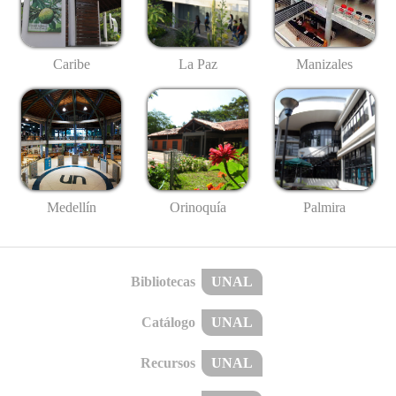
Caribe
La Paz
Manizales
Medellín
Palmira
Orinoquía
Bibliotecas
UNAL
Catálogo
UNAL
Recursos
UNAL