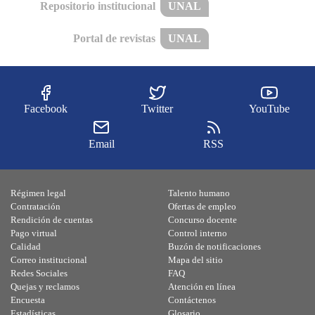
Repositorio institucional
UNAL
Portal de revistas
UNAL
Facebook
Twitter
YouTube
Email
RSS
Régimen legal
Talento humano
Contratación
Ofertas de empleo
Rendición de cuentas
Concurso docente
Pago virtual
Control interno
Calidad
Buzón de notificaciones
Correo institucional
Mapa del sitio
Redes Sociales
FAQ
Quejas y reclamos
Atención en línea
Encuesta
Contáctenos
Estadísticas
Glosario