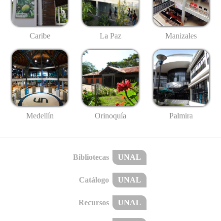
Caribe
La Paz
Manizales
Medellín
Palmira
Orinoquía
Bibliotecas
UNAL
Catálogo
UNAL
Recursos
UNAL