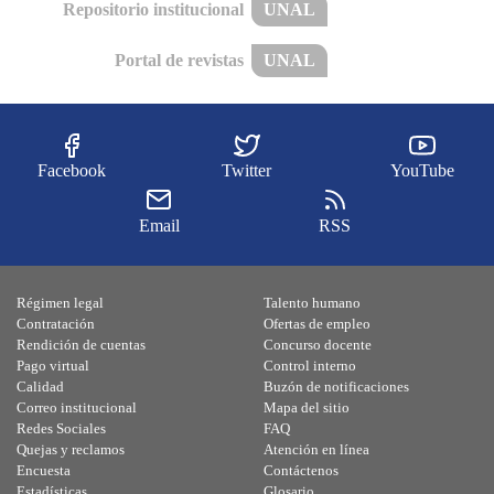
Repositorio institucional
UNAL
Portal de revistas
UNAL
Facebook
Twitter
YouTube
Email
RSS
Régimen legal
Talento humano
Contratación
Ofertas de empleo
Rendición de cuentas
Concurso docente
Pago virtual
Control interno
Calidad
Buzón de notificaciones
Correo institucional
Mapa del sitio
Redes Sociales
FAQ
Quejas y reclamos
Atención en línea
Encuesta
Contáctenos
Estadísticas
Glosario