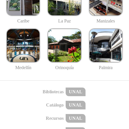
Caribe
La Paz
Manizales
Medellín
Palmira
Orinoquía
Bibliotecas
UNAL
Catálogo
UNAL
Recursos
UNAL