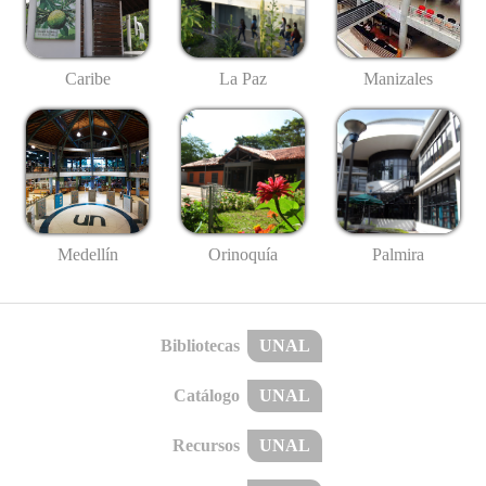
Caribe
La Paz
Manizales
Medellín
Palmira
Orinoquía
Bibliotecas
UNAL
Catálogo
UNAL
Recursos
UNAL