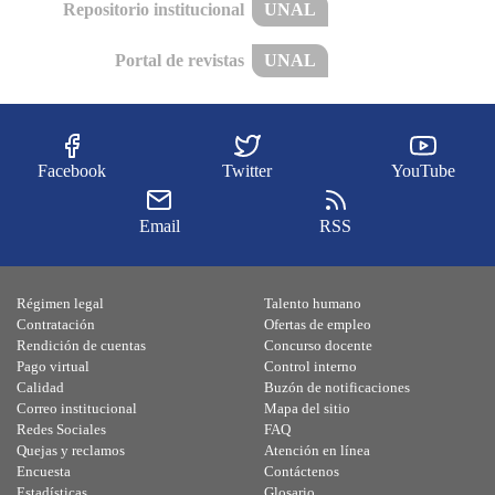
Repositorio institucional
UNAL
Portal de revistas
UNAL
Facebook
Twitter
YouTube
Email
RSS
Régimen legal
Talento humano
Contratación
Ofertas de empleo
Rendición de cuentas
Concurso docente
Pago virtual
Control interno
Calidad
Buzón de notificaciones
Correo institucional
Mapa del sitio
Redes Sociales
FAQ
Quejas y reclamos
Atención en línea
Encuesta
Contáctenos
Estadísticas
Glosario