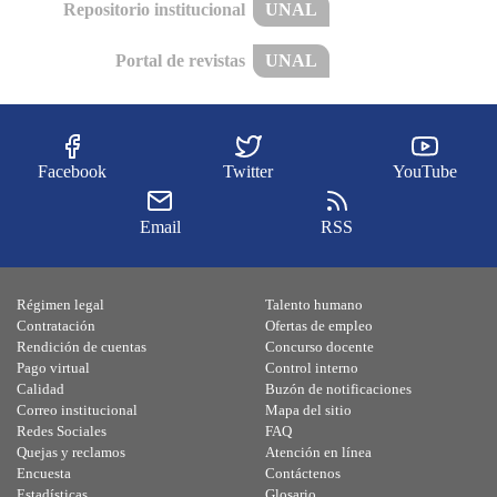
Repositorio institucional
UNAL
Portal de revistas
UNAL
Facebook
Twitter
YouTube
Email
RSS
Régimen legal
Talento humano
Contratación
Ofertas de empleo
Rendición de cuentas
Concurso docente
Pago virtual
Control interno
Calidad
Buzón de notificaciones
Correo institucional
Mapa del sitio
Redes Sociales
FAQ
Quejas y reclamos
Atención en línea
Encuesta
Contáctenos
Estadísticas
Glosario