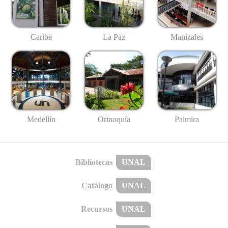
Caribe
La Paz
Manizales
Medellín
Palmira
Orinoquía
Bibliotecas
UNAL
Catálogo
UNAL
Recursos
UNAL