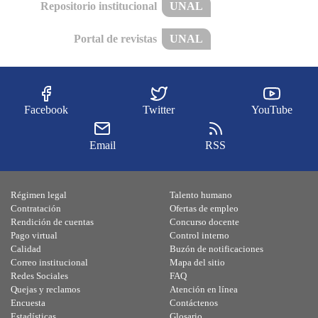
Repositorio institucional
UNAL
Portal de revistas
UNAL
Facebook
Twitter
YouTube
Email
RSS
Régimen legal
Talento humano
Contratación
Ofertas de empleo
Rendición de cuentas
Concurso docente
Pago virtual
Control interno
Calidad
Buzón de notificaciones
Correo institucional
Mapa del sitio
Redes Sociales
FAQ
Quejas y reclamos
Atención en línea
Encuesta
Contáctenos
Estadísticas
Glosario