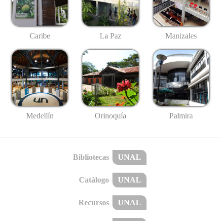
Caribe
La Paz
Manizales
Medellín
Palmira
Orinoquía
Bibliotecas
UNAL
Catálogo
UNAL
Recursos
UNAL