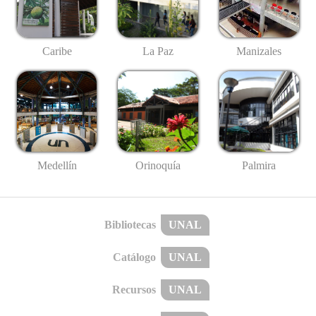
Caribe
La Paz
Manizales
Medellín
Palmira
Orinoquía
Bibliotecas
UNAL
Catálogo
UNAL
Recursos
UNAL