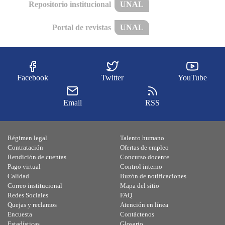
Repositorio institucional
UNAL
Portal de revistas
UNAL
Facebook
Twitter
YouTube
Email
RSS
Régimen legal
Talento humano
Contratación
Ofertas de empleo
Rendición de cuentas
Concurso docente
Pago virtual
Control interno
Calidad
Buzón de notificaciones
Correo institucional
Mapa del sitio
Redes Sociales
FAQ
Quejas y reclamos
Atención en línea
Encuesta
Contáctenos
Estadísticas
Glosario