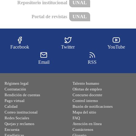
Repositorio institucional
UNAL
Portal de revistas
UNAL
Facebook
Twitter
YouTube
Email
RSS
Régimen legal
Talento humano
Contratación
Ofertas de empleo
Rendición de cuentas
Concurso docente
Pago virtual
Control interno
Calidad
Buzón de notificaciones
Correo institucional
Mapa del sitio
Redes Sociales
FAQ
Quejas y reclamos
Atención en línea
Encuesta
Contáctenos
Estadísticas
Glosario