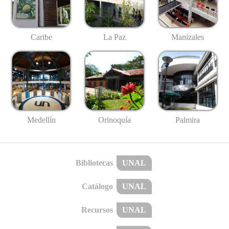
Caribe
La Paz
Manizales
Medellín
Palmira
Orinoquía
Bibliotecas
UNAL
Catálogo
UNAL
Recursos
UNAL