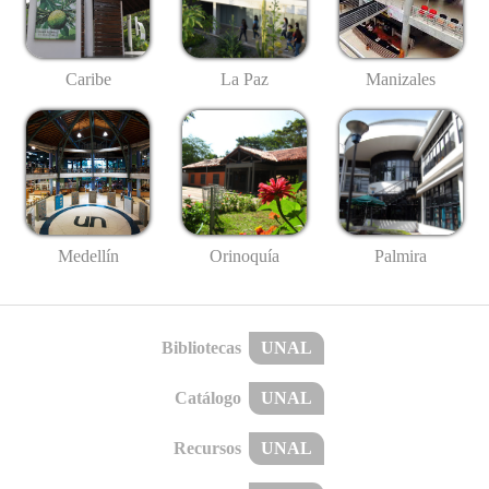
Caribe
La Paz
Manizales
Medellín
Palmira
Orinoquía
Bibliotecas
UNAL
Catálogo
UNAL
Recursos
UNAL