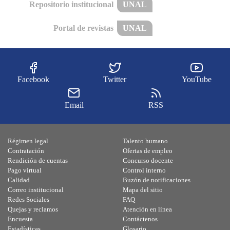
Repositorio institucional
UNAL
Portal de revistas
UNAL
Facebook
Twitter
YouTube
Email
RSS
Régimen legal
Talento humano
Contratación
Ofertas de empleo
Rendición de cuentas
Concurso docente
Pago virtual
Control interno
Calidad
Buzón de notificaciones
Correo institucional
Mapa del sitio
Redes Sociales
FAQ
Quejas y reclamos
Atención en línea
Encuesta
Contáctenos
Estadísticas
Glosario