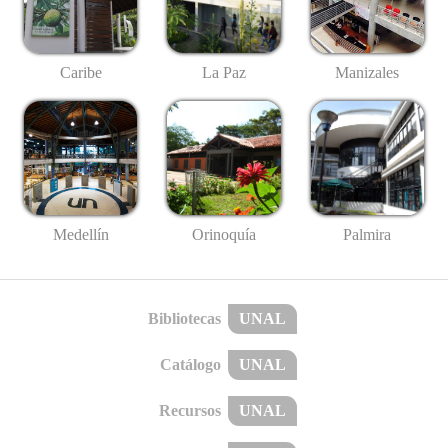
Caribe
La Paz
Manizales
Medellín
Palmira
Orinoquía
Bibliotecas
UNAL
Catálogo
UNAL
Recursos
UNAL