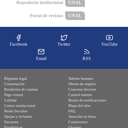
Repositorio institucional
UNAL
Portal de revistas
UNAL
Facebook
Twitter
YouTube
Email
RSS
Régimen legal
Talento humano
Contratación
Ofertas de empleo
Rendición de cuentas
Concurso docente
Pago virtual
Control interno
Calidad
Buzón de notificaciones
Correo institucional
Mapa del sitio
Redes Sociales
FAQ
Quejas y reclamos
Atención en línea
Encuesta
Contáctenos
Estadísticas
Glosario