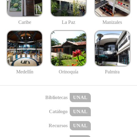
Caribe
La Paz
Manizales
Medellín
Palmira
Orinoquía
Bibliotecas
UNAL
Catálogo
UNAL
Recursos
UNAL