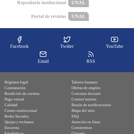
Repositorio institucional
UNAL
Portal de revistas
UNAL
Facebook
Twitter
YouTube
Email
RSS
Régimen legal
Talento humano
Contratación
Ofertas de empleo
Rendición de cuentas
Concurso docente
Pago virtual
Control interno
Calidad
Buzón de notificaciones
Correo institucional
Mapa del sitio
Redes Sociales
FAQ
Quejas y reclamos
Atención en línea
Encuesta
Contáctenos
Estadísticas
Glosario