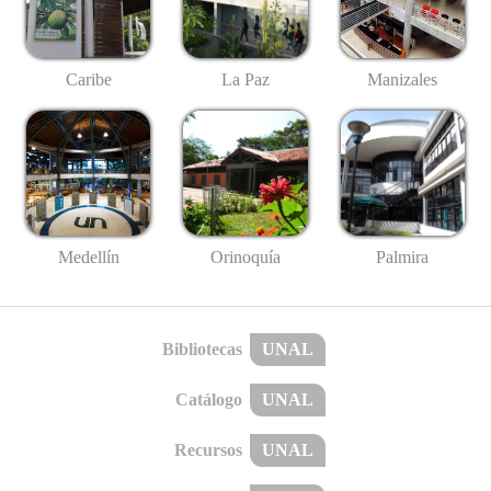
Caribe
La Paz
Manizales
Medellín
Palmira
Orinoquía
Bibliotecas
UNAL
Catálogo
UNAL
Recursos
UNAL