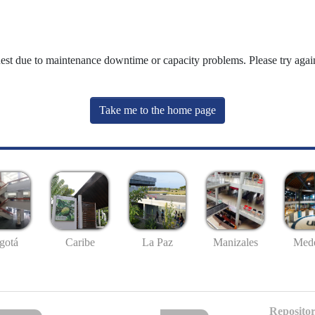
uest due to maintenance downtime or capacity problems. Please try again
Take me to the home page
gotá
Caribe
La Paz
Manizales
Mede
Repositor