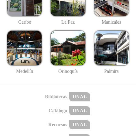
Caribe
La Paz
Manizales
Medellín
Palmira
Orinoquía
Bibliotecas
UNAL
Catálogo
UNAL
Recursos
UNAL