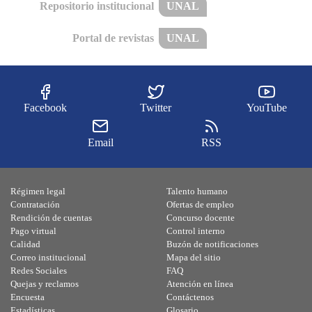
Repositorio institucional
UNAL
Portal de revistas
UNAL
Facebook
Twitter
YouTube
Email
RSS
Régimen legal
Talento humano
Contratación
Ofertas de empleo
Rendición de cuentas
Concurso docente
Pago virtual
Control interno
Calidad
Buzón de notificaciones
Correo institucional
Mapa del sitio
Redes Sociales
FAQ
Quejas y reclamos
Atención en línea
Encuesta
Contáctenos
Estadísticas
Glosario