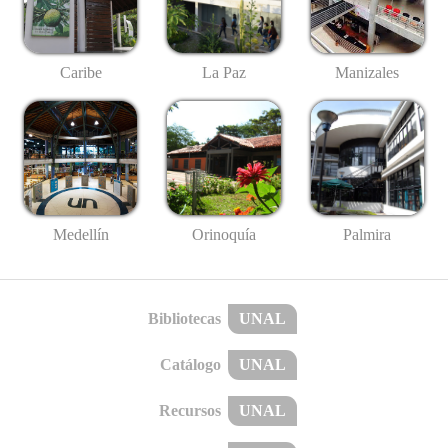
Caribe
La Paz
Manizales
Medellín
Palmira
Orinoquía
Bibliotecas
UNAL
Catálogo
UNAL
Recursos
UNAL