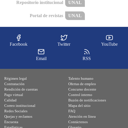
Repositorio institucional
UNAL
Portal de revistas
UNAL
Facebook
Twitter
YouTube
Email
RSS
Régimen legal
Talento humano
Contratación
Ofertas de empleo
Rendición de cuentas
Concurso docente
Pago virtual
Control interno
Calidad
Buzón de notificaciones
Correo institucional
Mapa del sitio
Redes Sociales
FAQ
Quejas y reclamos
Atención en línea
Encuesta
Contáctenos
Estadísticas
Glosario