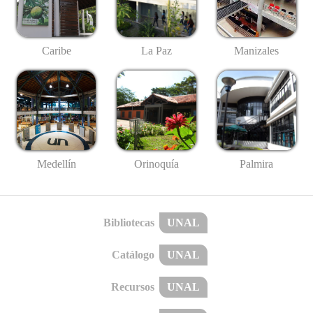
Caribe
La Paz
Manizales
Medellín
Palmira
Orinoquía
Bibliotecas
UNAL
Catálogo
UNAL
Recursos
UNAL