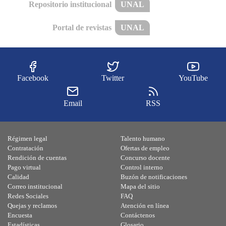
Repositorio institucional
UNAL
Portal de revistas
UNAL
Facebook
Twitter
YouTube
Email
RSS
Régimen legal
Talento humano
Contratación
Ofertas de empleo
Rendición de cuentas
Concurso docente
Pago virtual
Control interno
Calidad
Buzón de notificaciones
Correo institucional
Mapa del sitio
Redes Sociales
FAQ
Quejas y reclamos
Atención en línea
Encuesta
Contáctenos
Estadísticas
Glosario