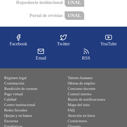
Repositorio institucional
UNAL
Portal de revistas
UNAL
Facebook
Twitter
YouTube
Email
RSS
Régimen legal
Talento humano
Contratación
Ofertas de empleo
Rendición de cuentas
Concurso docente
Pago virtual
Control interno
Calidad
Buzón de notificaciones
Correo institucional
Mapa del sitio
Redes Sociales
FAQ
Quejas y reclamos
Atención en línea
Encuesta
Contáctenos
Estadísticas
Glosario