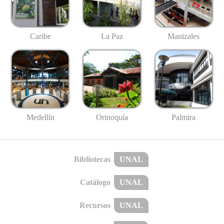
Caribe
La Paz
Manizales
Medellín
Palmira
Orinoquía
Bibliotecas
UNAL
Catálogo
UNAL
Recursos
UNAL