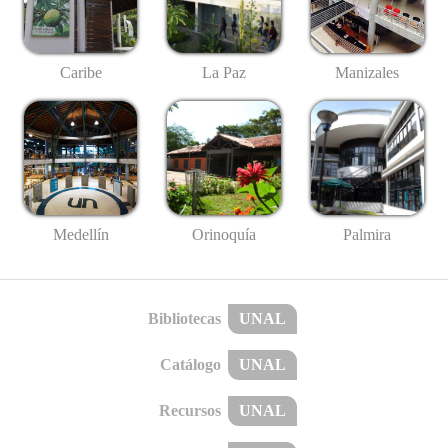
Caribe
La Paz
Manizales
Medellín
Palmira
Orinoquía
Bibliotecas
UNAL
Catálogo
UNAL
Recursos
UNAL