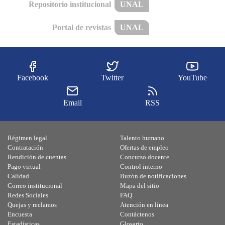
Repositorio institucional
UNAL
Portal de revistas
UNAL
Facebook
Twitter
YouTube
Email
RSS
Régimen legal
Talento humano
Contratación
Ofertas de empleo
Rendición de cuentas
Concurso docente
Pago virtual
Control interno
Calidad
Buzón de notificaciones
Correo institucional
Mapa del sitio
Redes Sociales
FAQ
Quejas y reclamos
Atención en línea
Encuesta
Contáctenos
Estadísticas
Glosario