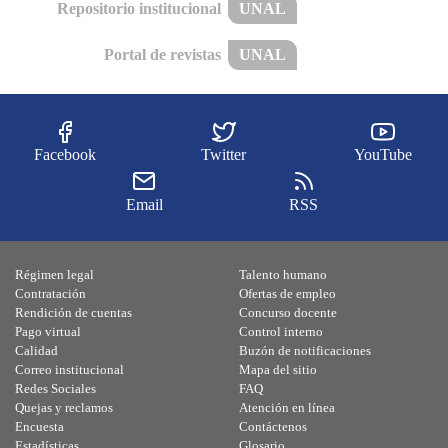
Repositorio institucional
UNAL
Portal de revistas
UNAL
Facebook
Twitter
YouTube
Email
RSS
Régimen legal
Talento humano
Contratación
Ofertas de empleo
Rendición de cuentas
Concurso docente
Pago virtual
Control interno
Calidad
Buzón de notificaciones
Correo institucional
Mapa del sitio
Redes Sociales
FAQ
Quejas y reclamos
Atención en línea
Encuesta
Contáctenos
Estadísticas
Glosario