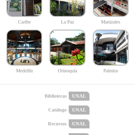
Caribe
La Paz
Manizales
Medellín
Palmira
Orinoquía
Bibliotecas
UNAL
Catálogo
UNAL
Recursos
UNAL