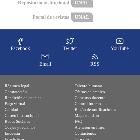
Repositorio institucional
UNAL
Portal de revistas
UNAL
Facebook
Twitter
YouTube
Email
RSS
Régimen legal
Talento humano
Contratación
Ofertas de empleo
Rendición de cuentas
Concurso docente
Pago virtual
Control interno
Calidad
Buzón de notificaciones
Correo institucional
Mapa del sitio
Redes Sociales
FAQ
Quejas y reclamos
Atención en línea
Encuesta
Contáctenos
Estadísticas
Glosario