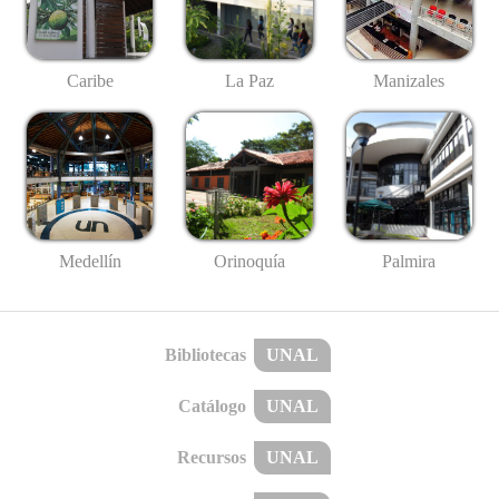
Caribe
La Paz
Manizales
Medellín
Palmira
Orinoquía
Bibliotecas
UNAL
Catálogo
UNAL
Recursos
UNAL