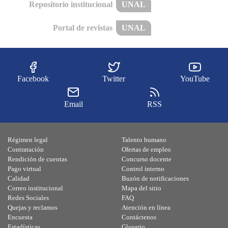
Repositorio institucional
UNAL
Portal de revistas
UNAL
Facebook
Twitter
YouTube
Email
RSS
Régimen legal
Talento humano
Contratación
Ofertas de empleo
Rendición de cuentas
Concurso docente
Pago virtual
Control interno
Calidad
Buzón de notificaciones
Correo institucional
Mapa del sitio
Redes Sociales
FAQ
Quejas y reclamos
Atención en línea
Encuesta
Contáctenos
Estadísticas
Glosario