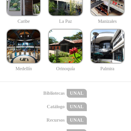
Caribe
La Paz
Manizales
Medellín
Palmira
Orinoquía
Bibliotecas
UNAL
Catálogo
UNAL
Recursos
UNAL