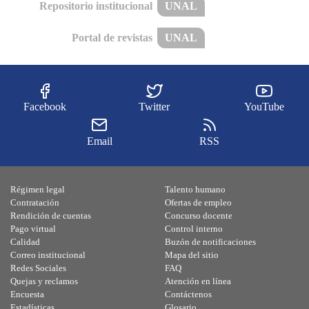
Repositorio institucional
UNAL
Portal de revistas
UNAL
Facebook
Twitter
YouTube
Email
RSS
Régimen legal
Talento humano
Contratación
Ofertas de empleo
Rendición de cuentas
Concurso docente
Pago virtual
Control interno
Calidad
Buzón de notificaciones
Correo institucional
Mapa del sitio
Redes Sociales
FAQ
Quejas y reclamos
Atención en línea
Encuesta
Contáctenos
Estadísticas
Glosario