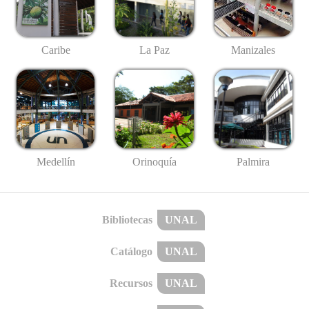
Caribe
La Paz
Manizales
Medellín
Palmira
Orinoquía
Bibliotecas
UNAL
Catálogo
UNAL
Recursos
UNAL