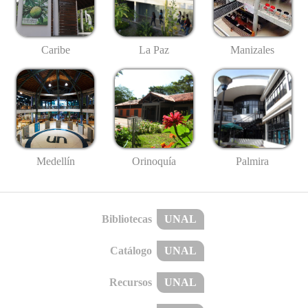
Caribe
La Paz
Manizales
Medellín
Palmira
Orinoquía
Bibliotecas
UNAL
Catálogo
UNAL
Recursos
UNAL