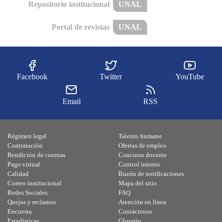
Repositorio institucional
UNAL
Portal de revistas
UNAL
Facebook
Twitter
YouTube
Email
RSS
Régimen legal
Talento humano
Contratación
Ofertas de empleo
Rendición de cuentas
Concurso docente
Pago virtual
Control interno
Calidad
Buzón de notificaciones
Correo institucional
Mapa del sitio
Redes Sociales
FAQ
Quejas y reclamos
Atención en línea
Encuesta
Contáctenos
Estadísticas
Glosario