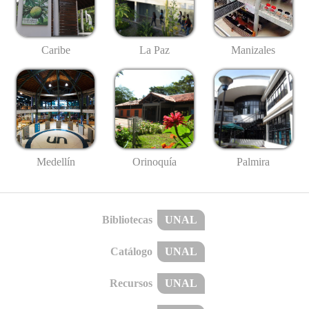
Caribe
La Paz
Manizales
Medellín
Palmira
Orinoquía
Bibliotecas
UNAL
Catálogo
UNAL
Recursos
UNAL