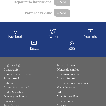
Repositorio institucional
UNAL
Portal de revistas
UNAL
Facebook
Twitter
YouTube
Email
RSS
Régimen legal
Talento humano
Contratación
Ofertas de empleo
Rendición de cuentas
Concurso docente
Pago virtual
Control interno
Calidad
Buzón de notificaciones
Correo institucional
Mapa del sitio
Redes Sociales
FAQ
Quejas y reclamos
Atención en línea
Encuesta
Contáctenos
Estadísticas
Glosario